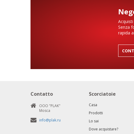
Nego
Acquisti
Senza fo
rapida a
CONT
Contatto
Scorciatoie
Casa
ООО "PLAK"
Mosca
Prodotti
info@plak.ru
Lo sai
Dove acquistare?